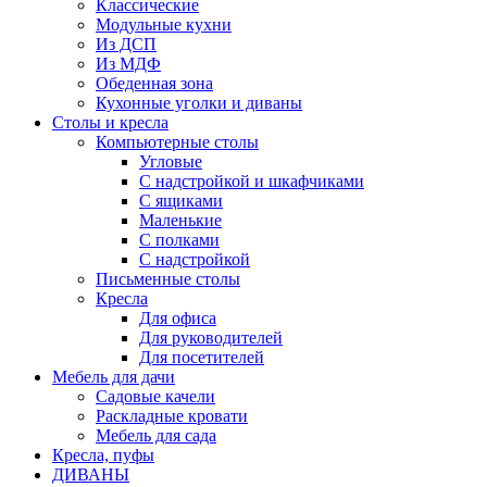
Классические
Модульные кухни
Из ДСП
Из МДФ
Обеденная зона
Кухонные уголки и диваны
Столы и кресла
Компьютерные столы
Угловые
С надстройкой и шкафчиками
С ящиками
Маленькие
С полками
С надстройкой
Письменные столы
Кресла
Для офиса
Для руководителей
Для посетителей
Мебель для дачи
Садовые качели
Раскладные кровати
Мебель для сада
Кресла, пуфы
ДИВАНЫ