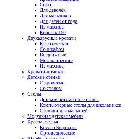
Софа
Для девочек
Для мальчиков
Для детей от года
Из массива
Кровать 160
Двухъярусные кровати
Классические
Со шкафом
Выдвижные
Металлические
Из массива
Кровати-домики
Детские стенки
С кроватью
Со столом
Столы
Детские письменные столы
Компьютерные столы для школьников
Столики для малышей
Модульная детская мебель
Кресла, стулья
Кресло Бюрократ
Ортопедические
Шкафы, стеллажи