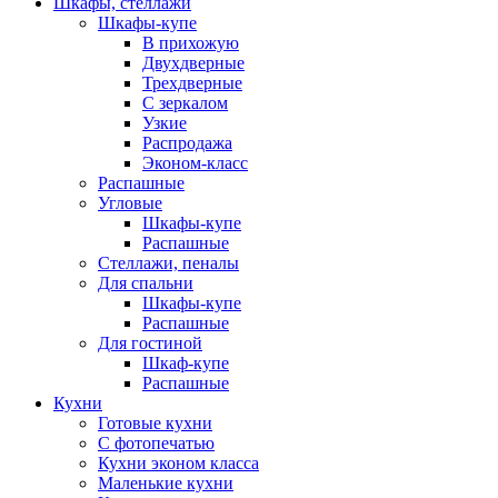
Шкафы, стеллажи
Шкафы-купе
В прихожую
Двухдверные
Трехдверные
С зеркалом
Узкие
Распродажа
Эконом-класс
Распашные
Угловые
Шкафы-купе
Распашные
Стеллажи, пеналы
Для спальни
Шкафы-купе
Распашные
Для гостиной
Шкаф-купе
Распашные
Кухни
Готовые кухни
С фотопечатью
Кухни эконом класса
Маленькие кухни