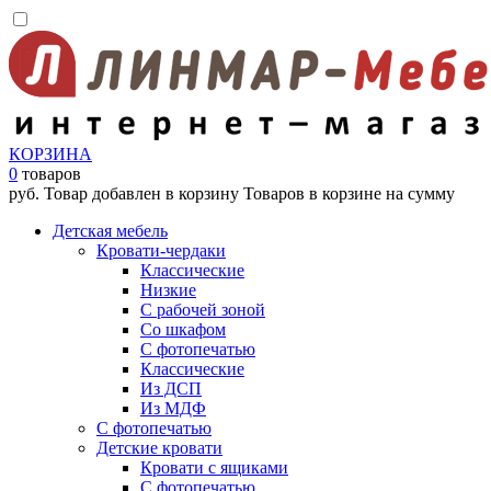
КОРЗИНА
0
товаров
руб.
Товар добавлен в корзину
Товаров в корзине
на сумму
Детская мебель
Кровати-чердаки
Классические
Низкие
С рабочей зоной
Со шкафом
С фотопечатью
Классические
Из ДСП
Из МДФ
С фотопечатью
Детские кровати
Кровати с ящиками
С фотопечатью