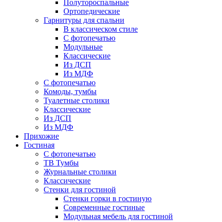
Полутороспальные
Ортопедические
Гарнитуры для спальни
В классическом стиле
С фотопечатью
Модульные
Классические
Из ДСП
Из МДФ
С фотопечатью
Комоды, тумбы
Туалетные столики
Классические
Из ДСП
Из МДФ
Прихожие
Гостиная
С фотопечатью
ТВ Тумбы
Журнальные столики
Классические
Стенки для гостиной
Стенки горки в гостиную
Современные гостиные
Модульная мебель для гостиной