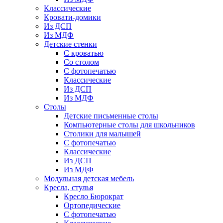
Классические
Кровати-домики
Из ДСП
Из МДФ
Детские стенки
С кроватью
Со столом
С фотопечатью
Классические
Из ДСП
Из МДФ
Столы
Детские письменные столы
Компьютерные столы для школьников
Столики для малышей
С фотопечатью
Классические
Из ДСП
Из МДФ
Модульная детская мебель
Кресла, стулья
Кресло Бюрократ
Ортопедические
С фотопечатью