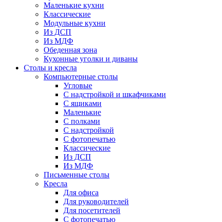
Маленькие кухни
Классические
Модульные кухни
Из ДСП
Из МДФ
Обеденная зона
Кухонные уголки и диваны
Столы и кресла
Компьютерные столы
Угловые
С надстройкой и шкафчиками
С ящиками
Маленькие
С полками
С надстройкой
С фотопечатью
Классические
Из ДСП
Из МДФ
Письменные столы
Кресла
Для офиса
Для руководителей
Для посетителей
С фотопечатью