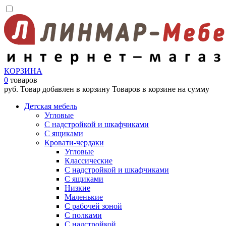
КОРЗИНА
0
товаров
руб.
Товар добавлен в корзину
Товаров в корзине
на сумму
Детская мебель
Угловые
С надстройкой и шкафчиками
С ящиками
Кровати-чердаки
Угловые
Классические
С надстройкой и шкафчиками
С ящиками
Низкие
Маленькие
С рабочей зоной
С полками
С надстройкой