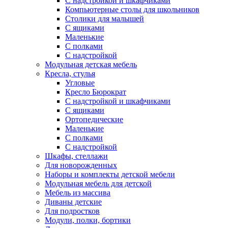
С надстройкой и шкафчиками
Компьютерные столы для школьников
Столики для малышей
С ящиками
Маленькие
С полками
С надстройкой
Модульная детская мебель
Кресла, стулья
Угловые
Кресло Бюрократ
С надстройкой и шкафчиками
С ящиками
Ортопедические
Маленькие
С полками
С надстройкой
Шкафы, стеллажи
Для новорожденных
Наборы и комплекты детской мебели
Модульная мебель для детской
Мебель из массива
Диваны детские
Для подростков
Модули, полки, бортики