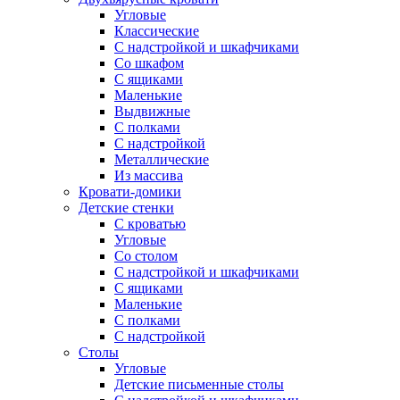
Угловые
Классические
С надстройкой и шкафчиками
Со шкафом
С ящиками
Маленькие
Выдвижные
С полками
С надстройкой
Металлические
Из массива
Кровати-домики
Детские стенки
С кроватью
Угловые
Со столом
С надстройкой и шкафчиками
С ящиками
Маленькие
С полками
С надстройкой
Столы
Угловые
Детские письменные столы