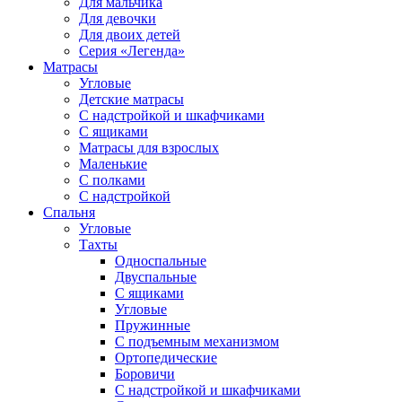
Для мальчика
Для девочки
Для двоих детей
Серия «Легенда»
Матрасы
Угловые
Детские матрасы
С надстройкой и шкафчиками
С ящиками
Матрасы для взрослых
Маленькие
С полками
С надстройкой
Спальня
Угловые
Тахты
Односпальные
Двуспальные
С ящиками
Угловые
Пружинные
С подъемным механизмом
Ортопедические
Боровичи
С надстройкой и шкафчиками