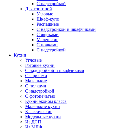
С надстройкой
Для гостиной
Угловые
Шкаф-купе
Распашные
С надстройкой и шкафчиками
С ящиками
Маленькие
С полками
С надстройкой
Кухни
Угловые
Готовые кухни
С надстройкой и шкафчиками
С ящиками
Маленькие
С полками
С надстройкой
С фотопечатью
Кухни эконом класса
Маленькие кухни
Классические
Модульные кухни
Из ДСП
Из МДФ