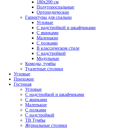
180х200 см
Полутороспальные
Ортопедические
Гарнитуры для спальни
Угловые
С надстройкой и шкафчиками
С ящиками
Маленькие
С полками
В классическом стиле
С надстройкой
Модульные
Комоды, тумбы
Туалетные столики
Угловые
Прихожие
Гостиная
Угловые
С надстройкой и шкафчиками
С ящиками
Маленькие
С полками
С надстройкой
ТВ Тумбы
Журнальные столики