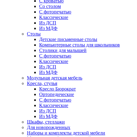
С кроватью
Со столом
С фотопечатью
Классические
Из ДСП
Из МДФ
Столы
Детские письменные столы
Компьютерные столы для школьников
Столики для малышей
С фотопечатью
Классические
Из ДСП
Из МДФ
Модульная детская мебель
Кресла, стулья
Кресло Бюрократ
Ортопедические
С фотопечатью
Классические
Из ДСП
Из МДФ
Шкафы, стеллажи
Для новорожденных
Наборы и комплекты детской мебели