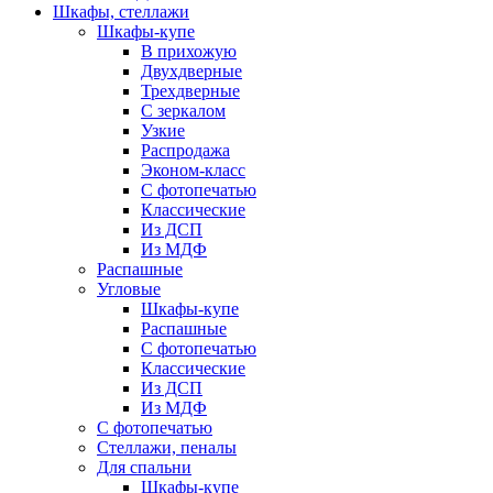
Шкафы, стеллажи
Шкафы-купе
В прихожую
Двухдверные
Трехдверные
С зеркалом
Узкие
Распродажа
Эконом-класс
С фотопечатью
Классические
Из ДСП
Из МДФ
Распашные
Угловые
Шкафы-купе
Распашные
С фотопечатью
Классические
Из ДСП
Из МДФ
С фотопечатью
Стеллажи, пеналы
Для спальни
Шкафы-купе