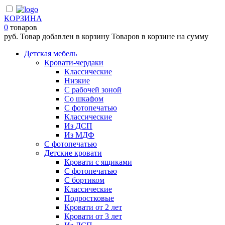
КОРЗИНА
0
товаров
руб.
Товар добавлен в корзину
Товаров в корзине
на сумму
Детская мебель
Кровати-чердаки
Классические
Низкие
С рабочей зоной
Со шкафом
С фотопечатью
Классические
Из ДСП
Из МДФ
С фотопечатью
Детские кровати
Кровати с ящиками
С фотопечатью
С бортиком
Классические
Подростковые
Кровати от 2 лет
Кровати от 3 лет