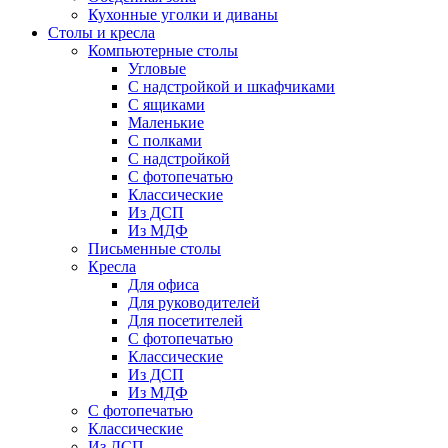
Кухонные уголки и диваны
Столы и кресла
Компьютерные столы
Угловые
С надстройкой и шкафчиками
С ящиками
Маленькие
С полками
С надстройкой
С фотопечатью
Классические
Из ДСП
Из МДФ
Письменные столы
Кресла
Для офиса
Для руководителей
Для посетителей
С фотопечатью
Классические
Из ДСП
Из МДФ
С фотопечатью
Классические
Из ДСП