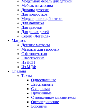
Модульная мебель для детской
Мебель из массива
Диваны детские
Для подростков
Модули, полки, бортики
Для мальчика
Для девочки
Для двоих детей
Серия «Легенда»
Матрасы
Детские матрасы
Матрасы для взрослых
С фотопечатью
Классические
Из ДСП
Из МДФ
Спальня
Тахты
Односпальные
Двуспальные
С ящиками
Пружинные
С подъемным механизмом
Ортопедические
Боровичи