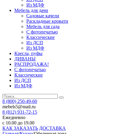
Из МДФ
Мебель для дачи
Садовые качели
Раскладные кровати
Мебель для сада
С фотопечатью
Классические
Из ДСП
Из МДФ
Кресла, пуфы
ДИВАНЫ
РАСПРОДАЖА!
С фотопечатью
Классические
Из ДСП
Из МДФ
8 (800) 250-49-60
mebels5@mail.ru
8 (812)
931-72-15
Ежедневно
с 10.00 до 19.00
КАК ЗАКАЗАТЬ
ДОСТАВКА
Главная
/
Кухни
/
Обеденная зона