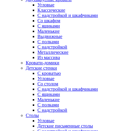
Угловые
Классические
С надстройкой и шкафчиками
Со шкафом
С ящиками
Маленькие
Выдвижные
С полками
С надстройкой
Металлические
Из массива
Кровати-домики
Детские стенки
С кроватью
Угловые
Со столом
С надстройкой и шкафчиками
С ящиками
Маленькие
С полками
С надстройкой
Столы
Угловые
Детские письменные столы