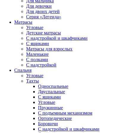
Для мальчика
Для девочки
Для двоих детей
Серия «Легенда»
Матрасы
Угловые
Детские матрасы
С надстройкой и шкафчиками
С ящиками
Матрасы для взрослых
Маленькие
С полками
С надстройкой
Спальня
Угловые
Тахты
Односпальные
Двуспальные
С ящиками
Угловые
Пружинные
С подъемным механизмом
Ортопедические
Боровичи
С надстройкой и шкафчиками