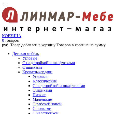
КОРЗИНА
0
товаров
руб.
Товар добавлен в корзину
Товаров в корзине
на сумму
Детская мебель
Угловые
С надстройкой и шкафчиками
С ящиками
Кровати-чердаки
Угловые
Классические
С надстройкой и шкафчиками
С ящиками
Низкие
Маленькие
С рабочей зоной
С полками
С надстройкой