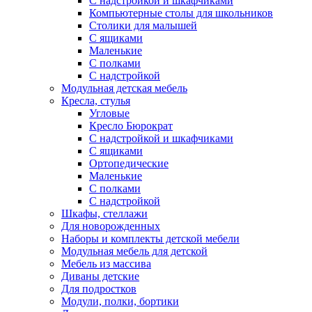
С надстройкой и шкафчиками
Компьютерные столы для школьников
Столики для малышей
С ящиками
Маленькие
С полками
С надстройкой
Модульная детская мебель
Кресла, стулья
Угловые
Кресло Бюрократ
С надстройкой и шкафчиками
С ящиками
Ортопедические
Маленькие
С полками
С надстройкой
Шкафы, стеллажи
Для новорожденных
Наборы и комплекты детской мебели
Модульная мебель для детской
Мебель из массива
Диваны детские
Для подростков
Модули, полки, бортики