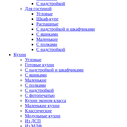
С надстройкой
Для гостиной
Угловые
Шкаф-купе
Распашные
С надстройкой и шкафчиками
С ящиками
Маленькие
С полками
С надстройкой
Кухни
Угловые
Готовые кухни
С надстройкой и шкафчиками
С ящиками
Маленькие
С полками
С надстройкой
С фотопечатью
Кухни эконом класса
Маленькие кухни
Классические
Модульные кухни
Из ДСП
Из МДФ