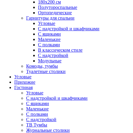
180х200 см
Полутороспальные
Ортопедические
Гарнитуры для спальни
Угловые
С надстройкой и шкафчиками
С ящиками
Маленькие
С полками
В классическом стиле
С надстройкой
Модульные
Комоды, тумбы
Туалетные столики
Угловые
Прихожие
Гостиная
Угловые
С надстройкой и шкафчиками
С ящиками
Маленькие
С полками
С надстройкой
ТВ Тумбы
Журнальные столики