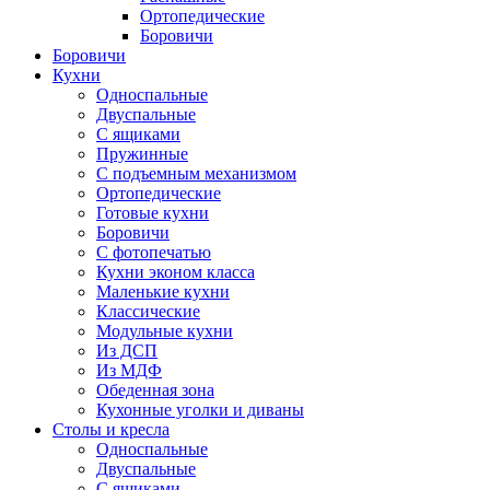
Ортопедические
Боровичи
Боровичи
Кухни
Односпальные
Двуспальные
С ящиками
Пружинные
С подъемным механизмом
Ортопедические
Готовые кухни
Боровичи
С фотопечатью
Кухни эконом класса
Маленькие кухни
Классические
Модульные кухни
Из ДСП
Из МДФ
Обеденная зона
Кухонные уголки и диваны
Столы и кресла
Односпальные
Двуспальные
С ящиками