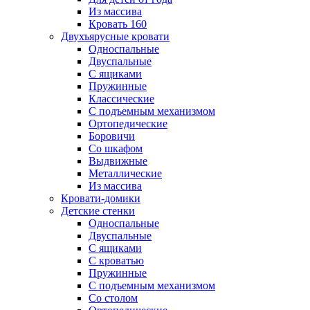
Из массива
Кровать 160
Двухъярусные кровати
Односпальные
Двуспальные
С ящиками
Пружинные
Классические
С подъемным механизмом
Ортопедические
Боровичи
Со шкафом
Выдвижные
Металлические
Из массива
Кровати-домики
Детские стенки
Односпальные
Двуспальные
С ящиками
С кроватью
Пружинные
С подъемным механизмом
Со столом