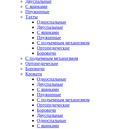
Двуспальные
С ящиками
Пружинные
Тахты
Односпальные
Двуспальные
С ящиками
Пружинные
С подъемным механизмом
Ортопедические
Боровичи
С подъемным механизмом
Ортопедические
Боровичи
Кровати
Односпальные
Двуспальные
С ящиками
Пружинные
С подъемным механизмом
Ортопедические
Боровичи
Двуспальные
Односпальные
С ящиками