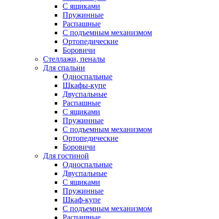
С ящиками
Пружинные
Распашные
С подъемным механизмом
Ортопедические
Боровичи
Стеллажи, пеналы
Для спальни
Односпальные
Шкафы-купе
Двуспальные
Распашные
С ящиками
Пружинные
С подъемным механизмом
Ортопедические
Боровичи
Для гостиной
Односпальные
Двуспальные
С ящиками
Пружинные
Шкаф-купе
С подъемным механизмом
Распашные