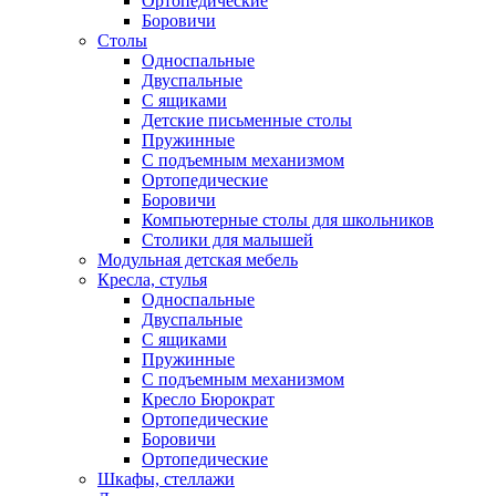
Ортопедические
Боровичи
Столы
Односпальные
Двуспальные
С ящиками
Детские письменные столы
Пружинные
С подъемным механизмом
Ортопедические
Боровичи
Компьютерные столы для школьников
Столики для малышей
Модульная детская мебель
Кресла, стулья
Односпальные
Двуспальные
С ящиками
Пружинные
С подъемным механизмом
Кресло Бюрократ
Ортопедические
Боровичи
Ортопедические
Шкафы, стеллажи