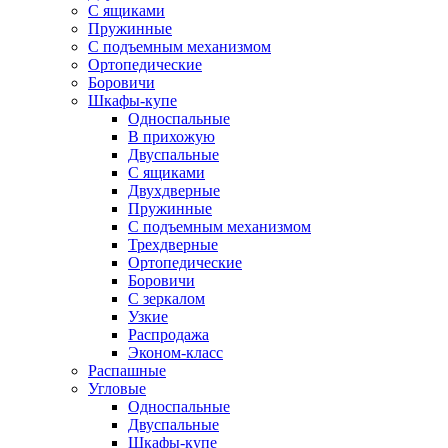
С ящиками
Пружинные
С подъемным механизмом
Ортопедические
Боровичи
Шкафы-купе
Односпальные
В прихожую
Двуспальные
С ящиками
Двухдверные
Пружинные
С подъемным механизмом
Трехдверные
Ортопедические
Боровичи
С зеркалом
Узкие
Распродажа
Эконом-класс
Распашные
Угловые
Односпальные
Двуспальные
Шкафы-купе