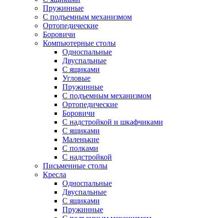
Пружинные
С подъемным механизмом
Ортопедические
Боровичи
Компьютерные столы
Односпальные
Двуспальные
С ящиками
Угловые
Пружинные
С подъемным механизмом
Ортопедические
Боровичи
С надстройкой и шкафчиками
С ящиками
Маленькие
С полками
С надстройкой
Письменные столы
Кресла
Односпальные
Двуспальные
С ящиками
Пружинные