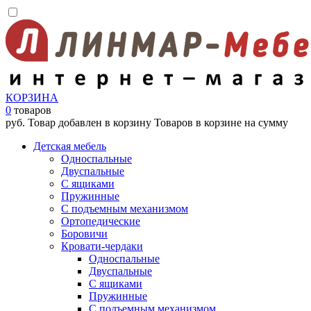
КОРЗИНА
0
товаров
руб.
Товар добавлен в корзину
Товаров в корзине
на сумму
Детская мебель
Односпальные
Двуспальные
С ящиками
Пружинные
С подъемным механизмом
Ортопедические
Боровичи
Кровати-чердаки
Односпальные
Двуспальные
С ящиками
Пружинные
С подъемным механизмом