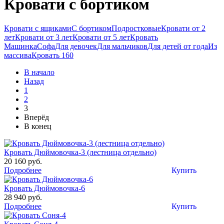
Кровати с бортиком
Кровати с ящиками
С бортиком
Подростковые
Кровати от 2
лет
Кровати от 3 лет
Кровати от 5 лет
Кровать
Машинка
Софа
Для девочек
Для мальчиков
Для детей от года
Из
массива
Кровать 160
В начало
Назад
1
2
3
Вперёд
В конец
Кровать Дюймовочка-3 (лестница отдельно)
20 160 руб.
Подробнее
Купить
Кровать Дюймовочка-6
28 940 руб.
Подробнее
Купить