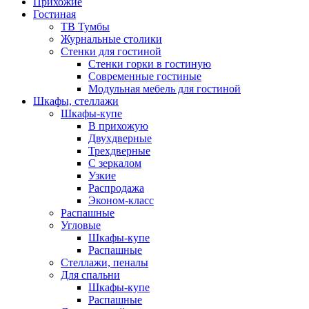
Прихожие
Гостиная
ТВ Тумбы
Журнальные столики
Стенки для гостиной
Стенки горки в гостиную
Современные гостиные
Модульная мебель для гостиной
Шкафы, стеллажи
Шкафы-купе
В прихожую
Двухдверные
Трехдверные
С зеркалом
Узкие
Распродажа
Эконом-класс
Распашные
Угловые
Шкафы-купе
Распашные
Стеллажи, пеналы
Для спальни
Шкафы-купе
Распашные