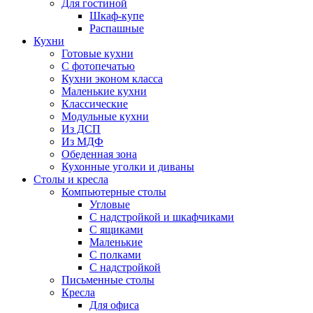
Для гостиной
Шкаф-купе
Распашные
Кухни
Готовые кухни
С фотопечатью
Кухни эконом класса
Маленькие кухни
Классические
Модульные кухни
Из ДСП
Из МДФ
Обеденная зона
Кухонные уголки и диваны
Столы и кресла
Компьютерные столы
Угловые
С надстройкой и шкафчиками
С ящиками
Маленькие
С полками
С надстройкой
Письменные столы
Кресла
Для офиса