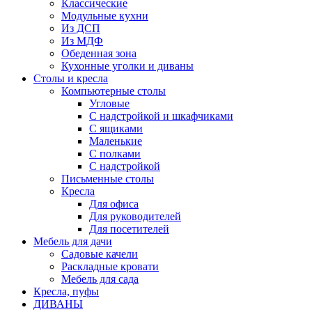
Классические
Модульные кухни
Из ДСП
Из МДФ
Обеденная зона
Кухонные уголки и диваны
Столы и кресла
Компьютерные столы
Угловые
С надстройкой и шкафчиками
С ящиками
Маленькие
С полками
С надстройкой
Письменные столы
Кресла
Для офиса
Для руководителей
Для посетителей
Мебель для дачи
Садовые качели
Раскладные кровати
Мебель для сада
Кресла, пуфы
ДИВАНЫ