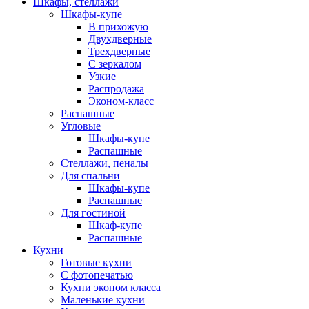
Шкафы, стеллажи
Шкафы-купе
В прихожую
Двухдверные
Трехдверные
С зеркалом
Узкие
Распродажа
Эконом-класс
Распашные
Угловые
Шкафы-купе
Распашные
Стеллажи, пеналы
Для спальни
Шкафы-купе
Распашные
Для гостиной
Шкаф-купе
Распашные
Кухни
Готовые кухни
С фотопечатью
Кухни эконом класса
Маленькие кухни