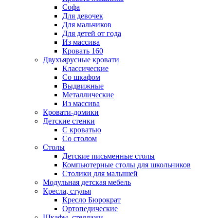
Софа
Для девочек
Для мальчиков
Для детей от года
Из массива
Кровать 160
Двухъярусные кровати
Классические
Со шкафом
Выдвижные
Металлические
Из массива
Кровати-домики
Детские стенки
С кроватью
Со столом
Столы
Детские письменные столы
Компьютерные столы для школьников
Столики для малышей
Модульная детская мебель
Кресла, стулья
Кресло Бюрократ
Ортопедические
Шкафы, стеллажи