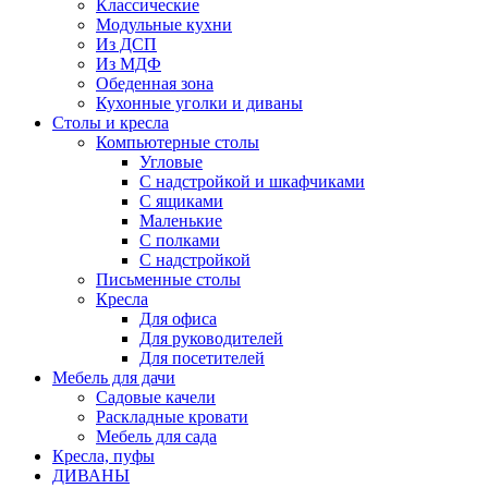
Классические
Модульные кухни
Из ДСП
Из МДФ
Обеденная зона
Кухонные уголки и диваны
Столы и кресла
Компьютерные столы
Угловые
С надстройкой и шкафчиками
С ящиками
Маленькие
С полками
С надстройкой
Письменные столы
Кресла
Для офиса
Для руководителей
Для посетителей
Мебель для дачи
Садовые качели
Раскладные кровати
Мебель для сада
Кресла, пуфы
ДИВАНЫ