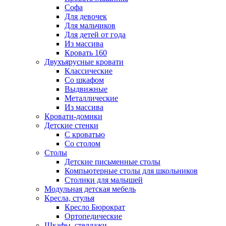
Софа
Для девочек
Для мальчиков
Для детей от года
Из массива
Кровать 160
Двухъярусные кровати
Классические
Со шкафом
Выдвижные
Металлические
Из массива
Кровати-домики
Детские стенки
С кроватью
Со столом
Столы
Детские письменные столы
Компьютерные столы для школьников
Столики для малышей
Модульная детская мебель
Кресла, стулья
Кресло Бюрократ
Ортопедические
Шкафы, стеллажи