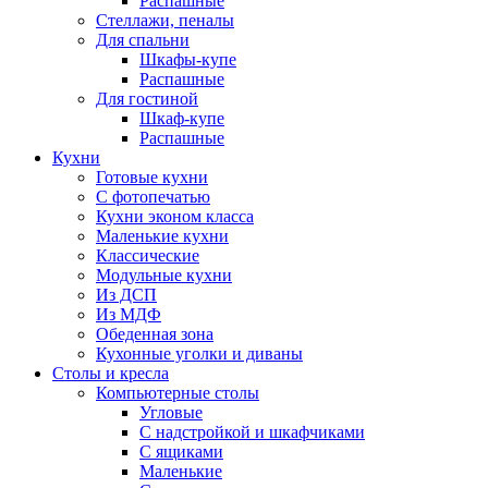
Распашные
Стеллажи, пеналы
Для спальни
Шкафы-купе
Распашные
Для гостиной
Шкаф-купе
Распашные
Кухни
Готовые кухни
С фотопечатью
Кухни эконом класса
Маленькие кухни
Классические
Модульные кухни
Из ДСП
Из МДФ
Обеденная зона
Кухонные уголки и диваны
Столы и кресла
Компьютерные столы
Угловые
С надстройкой и шкафчиками
С ящиками
Маленькие