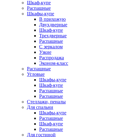
Шкаф-купе
Распашные
Шкафы-купе
В прихожую
Двухдверные
Шкаф-купе
Трехдверные
Распашные
С зеркалом
Узкие
Распродажа
Эконом-класс
Распашные
Угловые
Шкафы-купе
Шкаф-купе
Распашные
Распашные
Стеллажи, пеналы
Для спальни
Шкафы-купе
Распашные
Шкаф-купе
Распашные
Для гостиной