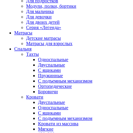
Для подростков
Модули, полки, бортики
Для мальчика
Для девочки
Для двоих детей
Серия «Легенда»
Матрасы
Детские матрасы
Матрасы для взрослых
Спальня
Тахты
Односпальные
Двуспальные
С ящиками
Пружинные
С подъемным механизмом
Ортопедические
Боровичи
Кровати
Двуспальные
Односпальные
С ящиками
С подъемным механизмом
Кровати из массива
Мягкие