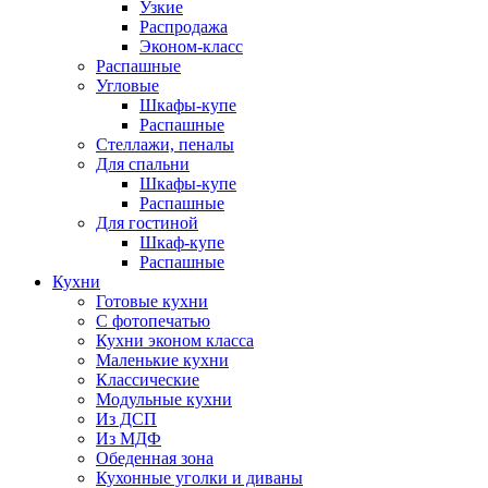
Узкие
Распродажа
Эконом-класс
Распашные
Угловые
Шкафы-купе
Распашные
Стеллажи, пеналы
Для спальни
Шкафы-купе
Распашные
Для гостиной
Шкаф-купе
Распашные
Кухни
Готовые кухни
С фотопечатью
Кухни эконом класса
Маленькие кухни
Классические
Модульные кухни
Из ДСП
Из МДФ
Обеденная зона
Кухонные уголки и диваны