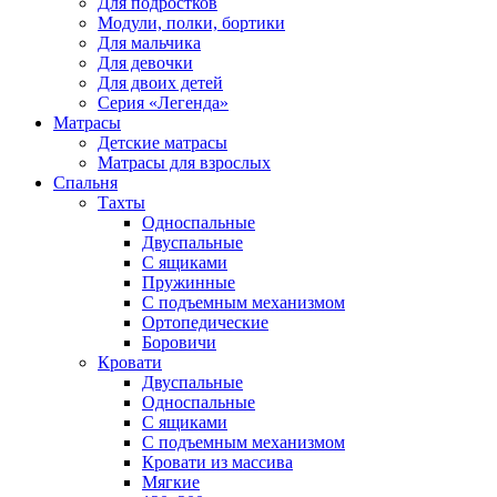
Для подростков
Модули, полки, бортики
Для мальчика
Для девочки
Для двоих детей
Серия «Легенда»
Матрасы
Детские матрасы
Матрасы для взрослых
Спальня
Тахты
Односпальные
Двуспальные
С ящиками
Пружинные
С подъемным механизмом
Ортопедические
Боровичи
Кровати
Двуспальные
Односпальные
С ящиками
С подъемным механизмом
Кровати из массива
Мягкие