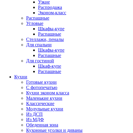
Узкие
Распродажа
Эконом-класс
Распашные
Угловые
Шкафы-купе
Распашные
Стеллажи, пеналы
Для спальни
Шкафы-купе
Распашные
Для гостиной
Шкаф-купе
Распашные
Кухни
Готовые кухни
С фотопечатью
Кухни эконом класса
Маленькие кухни
Классические
Модульные кухни
Из ДСП
Из МДФ
Обеденная зона
Кухонные уголки и диваны