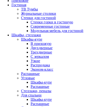
Прихожие
Гостиная
ТВ Тумбы
Журнальные столики
Стенки для гостиной
Стенки горки в гостиную
Современные гостиные
Модульная мебель для гостиной
Шкафы, стеллажи
Шкафы-купе
В прихожую
Двухдверные
Трехдверные
С зеркалом
Узкие
Распродажа
Эконом-класс
Распашные
Угловые
Шкафы-купе
Распашные
Стеллажи, пеналы
Для спальни
Шкафы-купе
Распашные