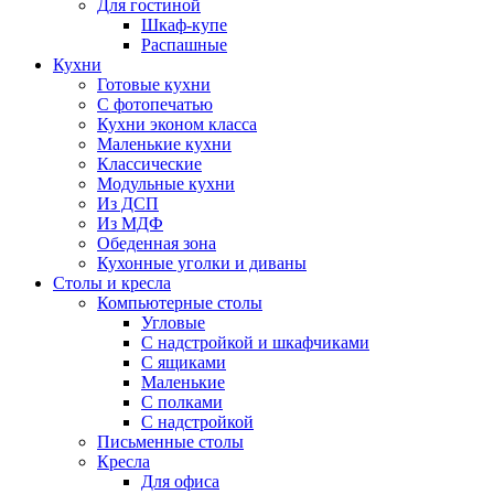
Для гостиной
Шкаф-купе
Распашные
Кухни
Готовые кухни
С фотопечатью
Кухни эконом класса
Маленькие кухни
Классические
Модульные кухни
Из ДСП
Из МДФ
Обеденная зона
Кухонные уголки и диваны
Столы и кресла
Компьютерные столы
Угловые
С надстройкой и шкафчиками
С ящиками
Маленькие
С полками
С надстройкой
Письменные столы
Кресла
Для офиса