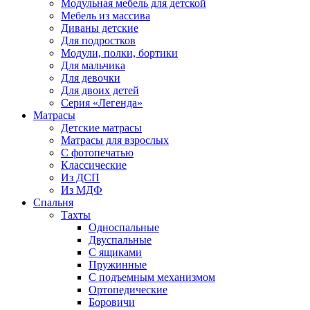
Модульная мебель для детской
Мебель из массива
Диваны детские
Для подростков
Модули, полки, бортики
Для мальчика
Для девочки
Для двоих детей
Серия «Легенда»
Матрасы
Детские матрасы
Матрасы для взрослых
С фотопечатью
Классические
Из ДСП
Из МДФ
Спальня
Тахты
Односпальные
Двуспальные
С ящиками
Пружинные
С подъемным механизмом
Ортопедические
Боровичи