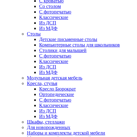
С кроватью
Со столом
С фотопечатью
Классические
Из ДСП
Из МДФ
Столы
Детские письменные столы
Компьютерные столы для школьников
Столики для малышей
С фотопечатью
Классические
Из ДСП
Из МДФ
Модульная детская мебель
Кресла, стулья
Кресло Бюрократ
Ортопедические
С фотопечатью
Классические
Из ДСП
Из МДФ
Шкафы, стеллажи
Для новорожденных
Наборы и комплекты детской мебели