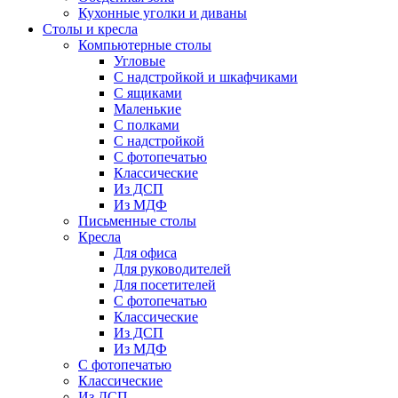
Кухонные уголки и диваны
Столы и кресла
Компьютерные столы
Угловые
С надстройкой и шкафчиками
С ящиками
Маленькие
С полками
С надстройкой
С фотопечатью
Классические
Из ДСП
Из МДФ
Письменные столы
Кресла
Для офиса
Для руководителей
Для посетителей
С фотопечатью
Классические
Из ДСП
Из МДФ
С фотопечатью
Классические
Из ДСП