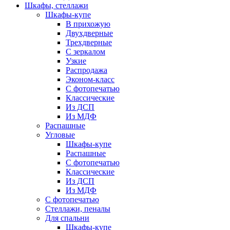
Шкафы, стеллажи
Шкафы-купе
В прихожую
Двухдверные
Трехдверные
С зеркалом
Узкие
Распродажа
Эконом-класс
С фотопечатью
Классические
Из ДСП
Из МДФ
Распашные
Угловые
Шкафы-купе
Распашные
С фотопечатью
Классические
Из ДСП
Из МДФ
С фотопечатью
Стеллажи, пеналы
Для спальни
Шкафы-купе