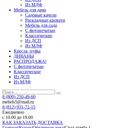
Из МДФ
Мебель для дачи
Садовые качели
Раскладные кровати
Мебель для сада
С фотопечатью
Классические
Из ДСП
Из МДФ
Кресла, пуфы
ДИВАНЫ
РАСПРОДАЖА!
С фотопечатью
Классические
Из ДСП
Из МДФ
8 (800) 250-49-60
mebels5@mail.ru
8 (812)
931-72-15
Ежедневно
с 10.00 до 19.00
КАК ЗАКАЗАТЬ
ДОСТАВКА
Главная
/
Кухни
/
Обеденная зона
/
Стол-тумба 1