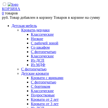
КОРЗИНА
0
товаров
руб.
Товар добавлен в корзину
Товаров в корзине
на сумму
Детская мебель
Кровати-чердаки
Классические
Низкие
С рабочей зоной
Со шкафом
С фотопечатью
Классические
Из ДСП
Из МДФ
С фотопечатью
Детские кровати
Кровати с ящиками
С фотопечатью
С бортиком
Классические
Подростковые
Кровати от 2 лет
Кровати от 3 лет